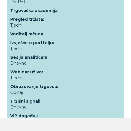
Do 1:50
Trgovačka akademija
Pregled tržišta:
Tjedni
Voditelj računa
Izvješće o portfelju:
Tjedni
Sesija analitičara:
Dnevno
Webinar uživo:
Tjedni
Obrazovanje trgovca:
Običaj
Tržišni signali:
Dnevno
VIP događaji
Sastanak računovođe:
Mjesečno