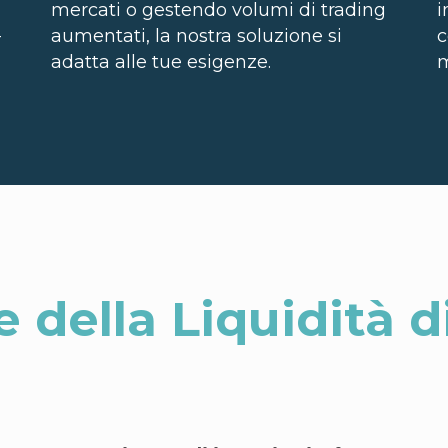
mercati o gestendo volumi di trading
i
-
aumentati, la nostra soluzione si
c
adatta alle tue esigenze.
m
e della Liquidità d