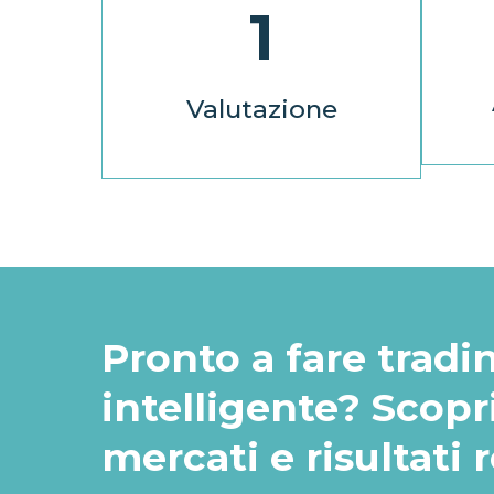
Analizziamo la tua attività di
1
U
trading, le esigenze di
ricev
liquidità e la traiettoria di
al
crescita per progettare la
c
Valutazione
soluzione giusta per il tuo
suppo
broker.
Pronto a fare trad
intelligente? Scopri 
mercati e risultati r