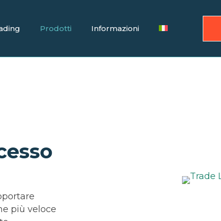
ading
Prodotti
Informazioni
ccesso
pportare
ne più veloce