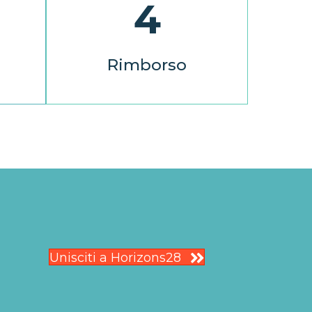
4
Rimborsa l'anticipo di
senza
liquidità secondo un
ework
programma che si adatta
ime
alla tua struttura finanziaria
Rimborso
ve.
e ai requisiti del broker.
Unisciti a Horizons28