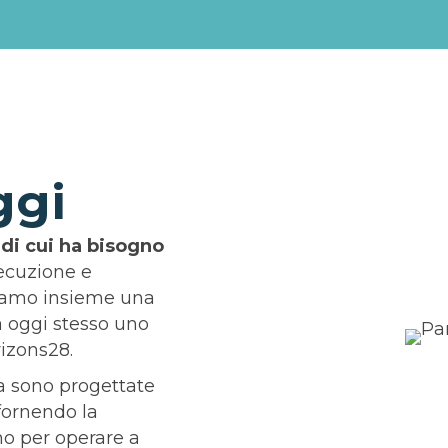
ggi
 di cui ha bisogno
secuzione e
uiamo insieme una
ta oggi stesso uno
rizons28.
ra sono progettate
 fornendo la
gno per operare a