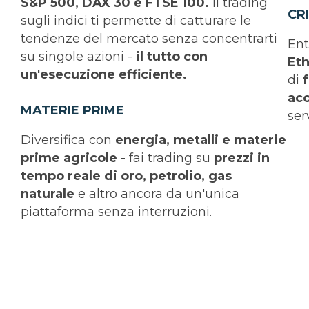
S&P 500, DAX 30 e FTSE 100.
Il trading
CR
sugli indici ti permette di catturare le
tendenze del mercato senza concentrarti
Ent
su singole azioni -
il tutto con
Et
un'esecuzione efficiente.
di
acc
MATERIE PRIME
ser
Diversifica con
energia, metalli e materie
prime agricole
- fai trading su
prezzi in
tempo reale di oro, petrolio, gas
naturale
e altro ancora da un'unica
piattaforma senza interruzioni.